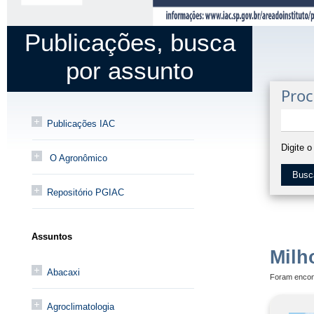
Publicações, busca
por assunto
Proc
Publicações IAC
Digite 
O Agronômico
Busc
Repositório PGIAC
Assuntos
Milh
Abacaxi
Foram encon
Agroclimatologia