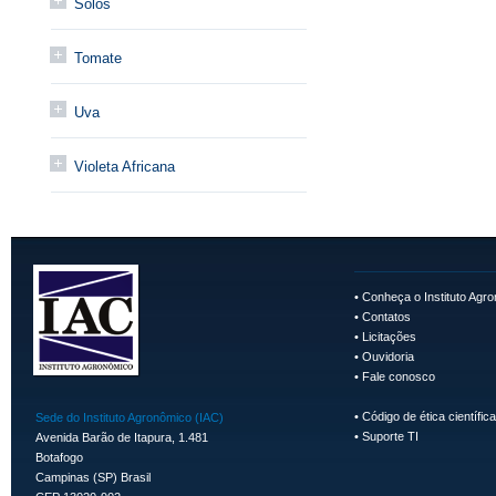
Solos
Tomate
Uva
Violeta Africana
•
Conheça o Instituto Agr
•
Contatos
•
Licitações
•
Ouvidoria
•
Fale conosco
•
Código de ética científica
Sede do Instituto Agronômico (IAC)
•
Suporte TI
Avenida Barão de Itapura, 1.481
Botafogo
Campinas (SP) Brasil