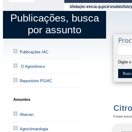
Publicações, busca
por assunto
Proc
Publicações IAC
Digite 
O Agronômico
Busc
Repositório PGIAC
Assuntos
Citr
Abacaxi
Foram encon
Agroclimatologia