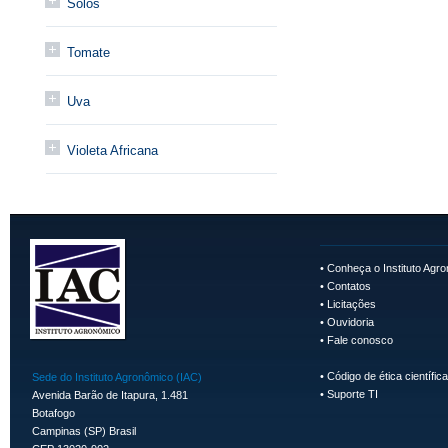
Solos
Tomate
Uva
Violeta Africana
•
Conheça o Instituto Agr
•
Contatos
•
Licitações
•
Ouvidoria
•
Fale conosco
•
Código de ética científica
Sede do Instituto Agronômico (IAC)
•
Suporte TI
Avenida Barão de Itapura, 1.481
Botafogo
Campinas (SP) Brasil