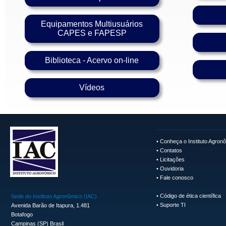
Equipamentos Multiusuários
CAPES e FAPESP
Biblioteca - Acervo on-line
Vídeos
•
Conheça o Instituto Agron
•
Contatos
•
Licitações
•
Ouvidoria
•
Fale conosco
•
Código de ética científica
Sede do Instituto Agronômico (IAC)
•
Suporte TI
Avenida Barão de Itapura, 1.481
Botafogo
Campinas (SP) Brasil