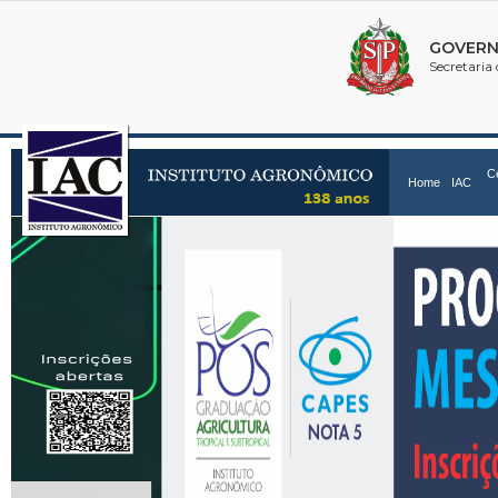
C
Home
IAC