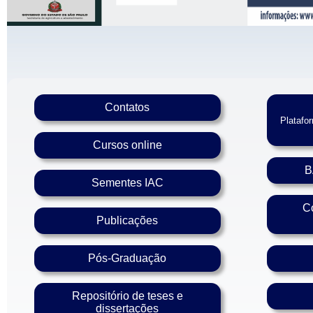
Contatos
Platafo
Cursos online
B
Sementes IAC
C
Publicações
Pós-Graduação
Repositório de teses e
dissertações