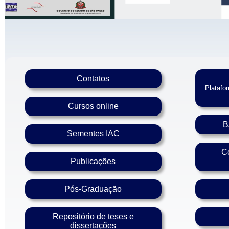
Contatos
Platafo
Cursos online
B
Sementes IAC
C
Publicações
Pós-Graduação
Repositório de teses e
dissertações