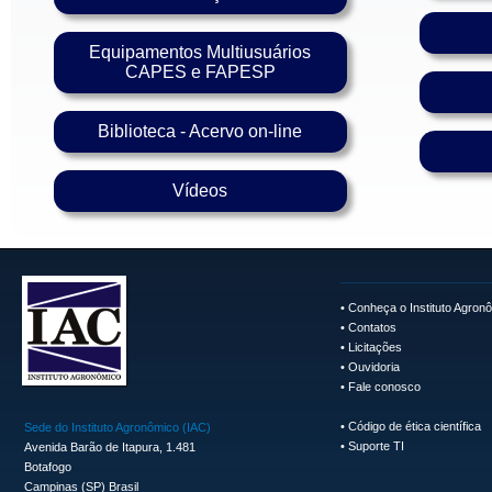
Equipamentos Multiusuários
CAPES e FAPESP
Biblioteca - Acervo on-line
Vídeos
•
Conheça o Instituto Agron
•
Contatos
•
Licitações
•
Ouvidoria
•
Fale conosco
•
Código de ética científica
Sede do Instituto Agronômico (IAC)
•
Suporte TI
Avenida Barão de Itapura, 1.481
Botafogo
Campinas (SP) Brasil