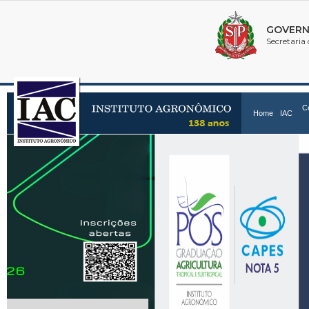
C
Home
IAC