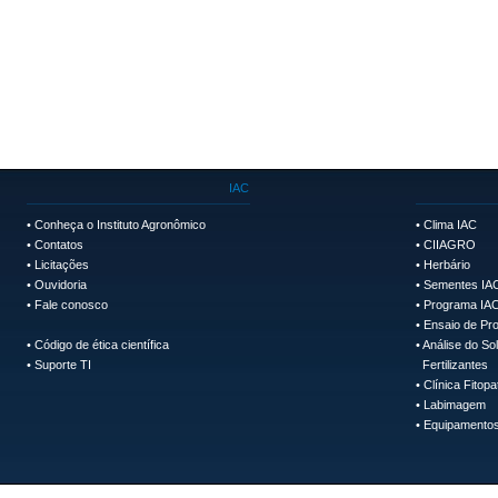
IAC
•
Conheça o Instituto Agronômico
•
Clima IAC
•
Contatos
•
CIIAGRO
•
Licitações
•
Herbário
•
Ouvidoria
•
Sementes IA
•
Fale conosco
•
Programa IAC
•
Ensaio de Pro
•
Código de ética científica
•
Análise do So
•
Suporte TI
Fertilizantes
•
Clínica Fitopa
•
Labimagem
•
Equipamentos