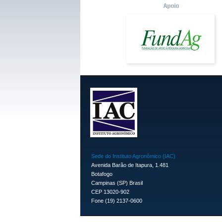
Sede do Instituto Agronômico (IAC)
Avenida Barão de Itapura, 1.481
Botafogo
Campinas (SP) Brasil
CEP 13020-902
Fone (19) 2137-0600