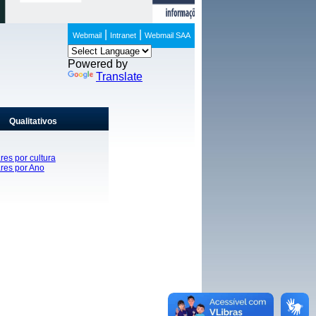
|
|
Webmail
Intranet
Webmail SAA
Powered by
Translate
Qualitativos
res por cultura
ares por Ano