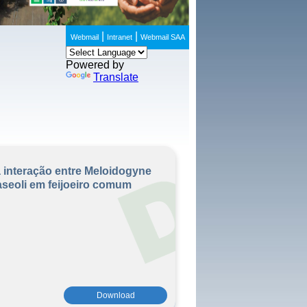
|
|
Webmail
Intranet
Webmail SAA
Powered by
Translate
 interação entre Meloidogyne
aseoli em feijoeiro comum
Download