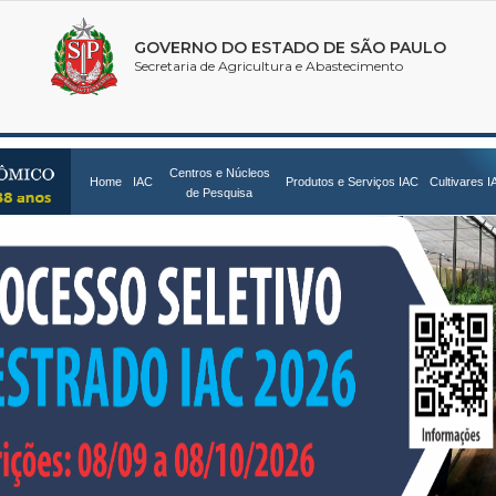
Centros e Núcleos
Home
IAC
Produtos e Serviços IAC
Cultivares I
de Pesquisa