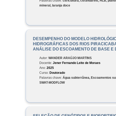
Palavras chave:
citricultura, citrandarins, HLB, plan
mineral, laranja doce
DESEMPENHO DO MODELO HIDROLÓGIC
HIDROGRÁFICAS DOS RIOS PIRACICABA,
ANÁLISE DO ESCOAMENTO DE BASE E 
Autor:
WANDER ARAÚJO MARTINS
Docente:
Jener Fernando Leite de Moraes
Ano:
2025
Curso:
Doutorado
Palavras chave:
Água subterrânea, Escoamentos sub
SWAT-MODFLOW
SELEÇÃO DE GENÓTIPOS E BIOFORTIF