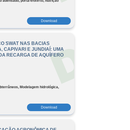
tio adensado, porta-enxerto, nutrição
Download
O SWAT NAS BACIAS
 CAPIVARI E JUNDIAÍ: UMA
DA RECARGA DE AQUÍFERO
terrâneos, Modelagem hidrológica,
Download
ICAÇÃO AGRONÔMICA DE