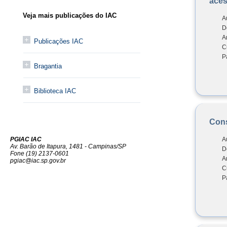
aces
Veja mais publicações do IAC
A
D
A
Publicações IAC
C
P
Bragantia
Biblioteca IAC
Cons
A
PGIAC IAC
Av. Barão de Itapura, 1481 - Campinas/SP
D
Fone (19) 2137-0601
A
pgiac@iac.sp.gov.br
C
P