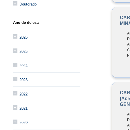
Doutorado
CAR
Ano de defesa
MIN
A
2026
D
A
C
2025
P
2024
2023
CAR
2022
[Acr
GEN
2021
A
D
2020
A