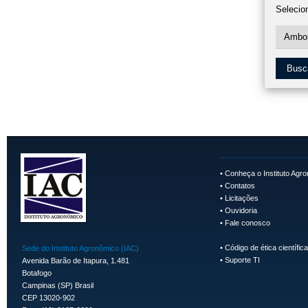
Selecio
Busc
•
Conheça o Instituto Agr
•
Contatos
•
Licitações
•
Ouvidoria
•
Fale conosco
•
Código de ética científica
Sede do Instituto Agronômico (IAC)
•
Suporte TI
Avenida Barão de Itapura, 1.481
Botafogo
Campinas (SP) Brasil
CEP 13020-902