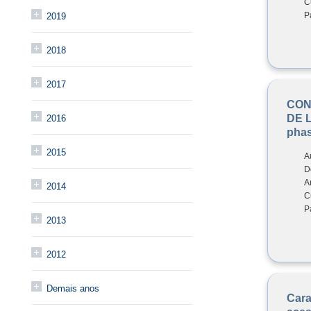
C
P
2019
2018
2017
CON
DE 
2016
pha
2015
A
D
A
2014
C
P
2013
2012
Demais anos
Cara