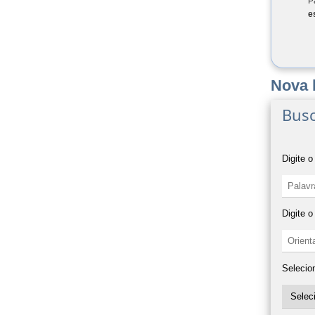
P
e
Nova 
Busc
Digite o
Digite 
Selecio