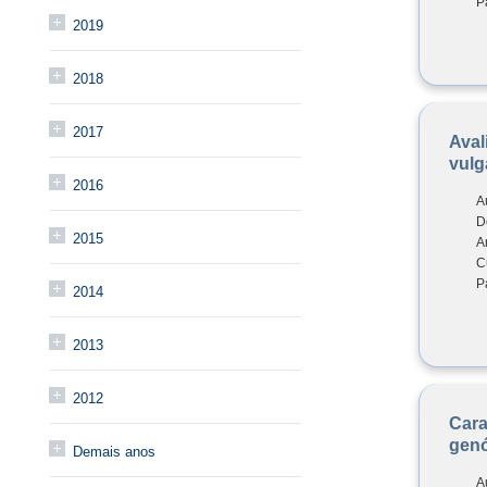
P
2019
2018
2017
Aval
vulg
2016
A
D
2015
A
C
P
2014
2013
2012
Cara
genó
Demais anos
A