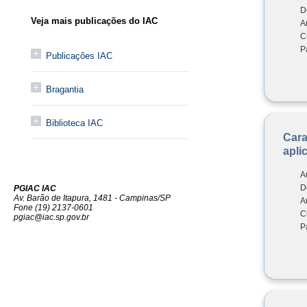
D
Veja mais publicações do IAC
A
C
P
Publicações IAC
Bragantia
Biblioteca IAC
Cara
apli
A
D
PGIAC IAC
Av. Barão de Itapura, 1481 - Campinas/SP
A
Fone (19) 2137-0601
C
pgiac@iac.sp.gov.br
P