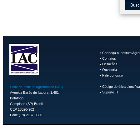
Busc
•
Conheça o Instituto Agr
•
Contatos
•
Licitações
•
Ouvidoria
•
Fale conosco
•
Código de ética científica
Sede do Instituto Agronômico (IAC)
•
Suporte TI
Avenida Barão de Itapura, 1.481
Botafogo
Campinas (SP) Brasil
CEP 13020-902
Fone (19) 2137-0600