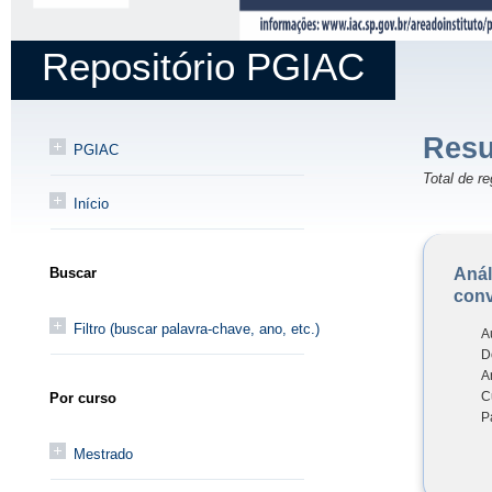
Repositório PGIAC
Resu
PGIAC
Total de re
Início
Anál
Buscar
conv
Filtro (buscar palavra-chave, ano, etc.)
A
D
A
C
Por curso
P
Mestrado