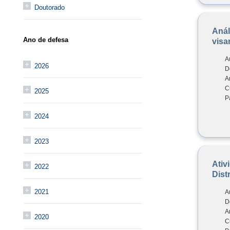
Doutorado
Anál
Ano de defesa
visa
A
2026
D
A
C
2025
P
2024
2023
Ativ
2022
Dist
2021
A
D
A
2020
C