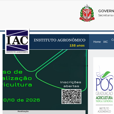
C
Home
IAC