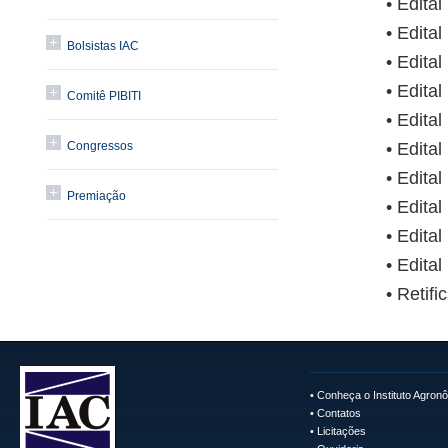
• Edita
• Edita
Bolsistas IAC
• Edita
• Edita
Comitê PIBITI
• Edita
Congressos
• Edita
• Edita
Premiação
• Edita
• Edita
• Edita
• Retif
•
Conheça o Instituto Agron
•
Contatos
•
Licitações