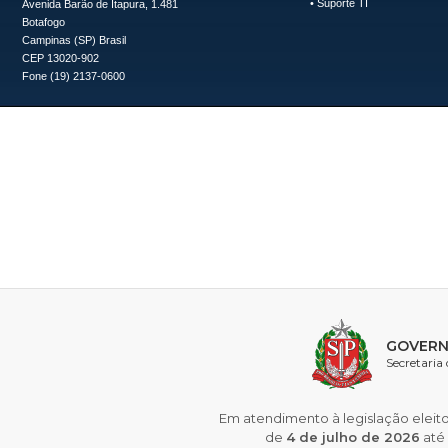
•
Suporte TI
Avenida Barão de Itapura, 1.481
Botafogo
Campinas (SP) Brasil
CEP 13020-902
Fone (19) 2137-0600