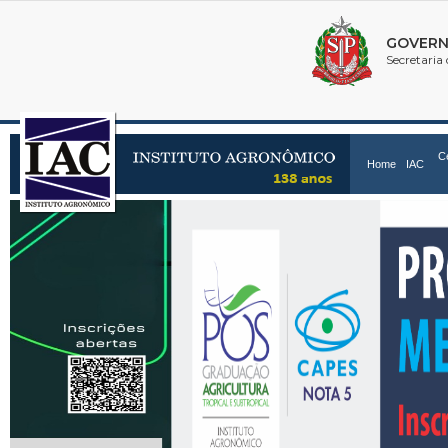
C
Home
IAC