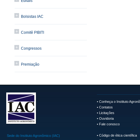
Editais
Bolsistas IAC
Comitê PIBITI
Congressos
Premiação
•
Conheça o Instituto Agron
•
Contatos
•
Licitações
•
Ouvidoria
•
Fale conosco
•
Código de ética científica
Sede do Instituto Agronômico (IAC)