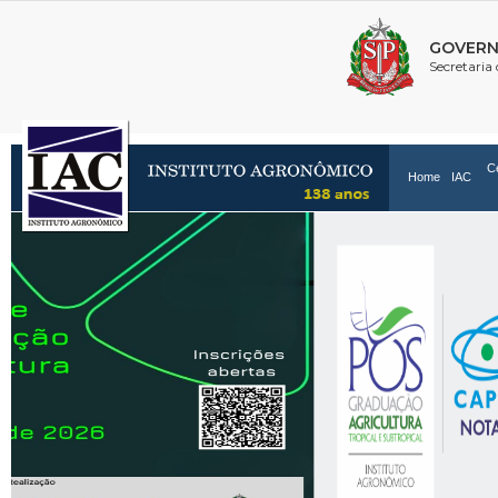
C
Home
IAC