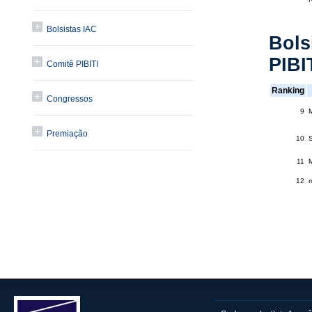
Bolsistas IAC
Bols
PIBI
Comitê PIBITI
Ranking
Congressos
9
Premiação
10
S
11
M
12
r