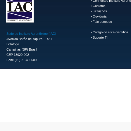
•
Conheça o Instituto Agron
•
Contatos
•
Licitações
•
Ouvidoria
•
Fale conosco
•
Código de ética científica
Sede do Instituto Agronômico (IAC)
•
Suporte TI
Avenida Barão de Itapura, 1.481
Botafogo
Campinas (SP) Brasil
CEP 13020-902
Fone (19) 2137-0600