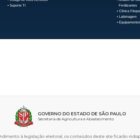
•
Suporte TI
Fertilizantes
•
Clínica Fitopa
•
Labimagem
•
Equipamentos