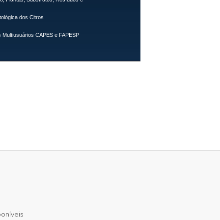
tológica dos Citros
 Multiusuários CAPES e FAPESP