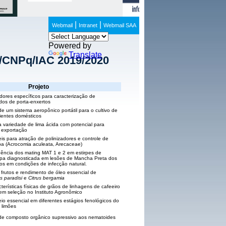
|
|
Webmail
Intranet
Webmail SAA
Powered by
Translate
I/CNPq/IAC 2019/2020
Projeto
ores específicos para caracterização de
idos de porta-enxertos
e um sistema aeropônico portátil para o cultivo de
ientes domésticos
a variedade de lima ácida com potencial para
 exportação
is para atração de polinizadores e controle de
a (Acrocomia aculeata, Arecaceae)
idência dos mating MAT 1 e 2 em estirpes de
icarpa diagnosticada em lesões de Mancha Preta dos
dos em condições de infecção natural.
 frutos e rendimento de óleo essencial de
us paradisi
e
Citrus bergamia
terísticas físicas de grãos de linhagens de cafeeiro
m seleção no Instituto Agronômico
io essencial em diferentes estágios fenológicos do
s limões
de composto orgânico supressivo aos nematoides