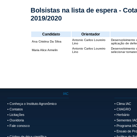
Bolsistas na lista de espera - Co
2019/2020
Candidato
Orientador
Antonio Carlos Loureiro
Desenvolvimento 
Ana Cristina Da Silva
Lino
aplicação de defe
Antonio Carlos Loureiro
Desenvolvimento d
Maria Alice Armelin
Lino
selecionar tomates
IAC
•
Conheça o Instituto Agronômico
•
Clima IAC
•
Contatos
•
CIIAGRO
•
Licitações
•
Herbário
•
Ouvidoria
•
Sementes IA
•
Fale conosco
•
Programa IAC
•
Ensaio de Pro
•
Código de ética científica
•
Análise do So