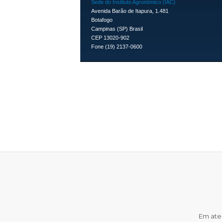
Sede do Instituto Agronômico (IAC)
Avenida Barão de Itapura, 1.481
Botafogo
Campinas (SP) Brasil
CEP 13020-902
Fone (19) 2137-0600