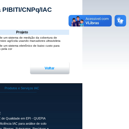
ta PIBITI/CNPq/IAC
Projeto
de um sistema de medição da cobertura de
nsivo agrícola usando marcadores ultravioleta
e um sistema eletrônico de baixo custo para
 pela cor
Produtos e Serviços IAC
C
 de Qualidade em EPI - QUEPIA
ficiência IAC para análise de solo
lo, Plantas, Substratos, Resíduos e