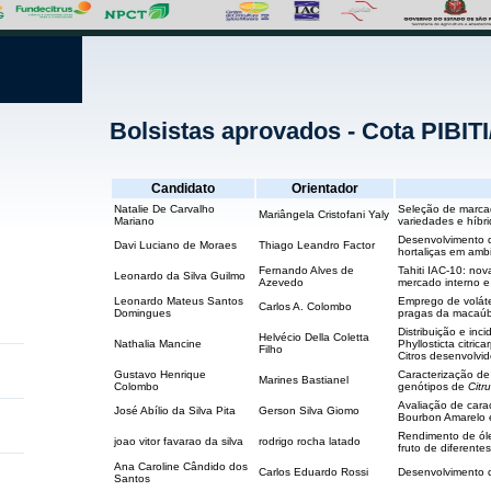
Bolsistas aprovados - Cota PIBIT
Candidato
Orientador
Natalie De Carvalho
Seleção de marcad
Mariângela Cristofani Yaly
Mariano
variedades e híbr
Desenvolvimento d
Davi Luciano de Moraes
Thiago Leandro Factor
hortaliças em amb
Fernando Alves de
Tahiti IAC-10: nov
Leonardo da Silva Guilmo
Azevedo
mercado interno e
Leonardo Mateus Santos
Emprego de voláte
Carlos A. Colombo
Domingues
pragas da macaúb
Distribuição e inc
Helvécio Della Coletta
Nathalia Mancine
Phyllosticta citr
Filho
Citros desenvolvi
Gustavo Henrique
Caracterização de
Marines Bastianel
Colombo
genótipos de
Citr
Avaliação de carac
José Abílio da Silva Pita
Gerson Silva Giomo
Bourbon Amarelo e
Rendimento de óle
joao vitor favarao da silva
rodrigo rocha latado
fruto de diferente
Ana Caroline Cândido dos
Carlos Eduardo Rossi
Desenvolvimento 
Santos