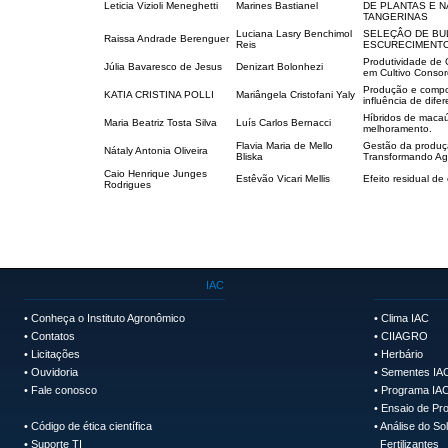
Leticia Vizioli Meneghetti
Marines Bastianel
DE PLANTAS E N
TANGERINAS
Luciana Lasry Benchimol
SELEÇÂO DE BU
Raissa Andrade Berenguer
Reis
ESCURECIMENTO
Produtividade de 
Júlia Bavaresco de Jesus
Denizart Bolonhezi
em Cultivo Conso
Produção e compos
KATIA CRISTINA POLLI
Mariângela Cristofani Yaly
influência de dife
Híbridos de macaú
Maria Beatriz Tosta Silva
Luís Carlos Bernacci
melhoramento.
Flavia Maria de Mello
Gestão da produçã
Nátaly Antonia Oliveira
Bliska
Transformando Agr
Caio Henrique Junges
Estêvão Vicari Mellis
Efeito residual de
Rodrigues
IAC
•
Conheça o Instituto Agronômico
•
Clima IAC
•
Contatos
•
CIIAGRO
•
Licitações
•
Herbário
•
Ouvidoria
•
Sementes IA
•
Fale conosco
•
Programa IAC
•
Ensaio de Pro
•
Código de ética científica
•
Análise do So
•
Suporte TI
Fertilizantes