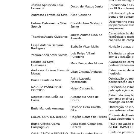
Jéssica Aparecida Lara
Entendendo os even
Dirceu de Mattos Junior
Lavorenti
por HLB em laranje
Influência do pH 
Andressa Ferreira da Silva
Aline Coscione
borra e de pergam
Desempenho inici
Helimar Balarone da Silva
Erivaldo José Scaloppi
recipientes de di
Sporch
Junior
suspensas
Caracterização da
Julieta Andrea Silva de
Thamires Araujo Cividanes
fisiológicas e mor
Almeida
condição de camp
Felipe Antonio Santana
Estêvão Vicari Mellis
Nutrição boratada
Rodrigues
Luis Felipe Villani
Eficiência da abso
Yasmin Abou Arabi Silveira
Purquerio
com a utilização d
Ricardo da Silva
Avaliação do comp
Mara Fernandes Moura
Guimarães
porta-enxertos em
Andressa Jociane Franzotti
Estruturação de i
Lilian Cristina Anefalos
Menas
hortícola
Altina Lacerda
Otimização do pr
Bruna Duarte da Silva
Nascimento
polimerização do
NATALIA PANSONATO
Eficiência do inib
Heitor Cantarella
CORGOS
pela aplicação de
Estudo da comple
Marcella Rosa Leão da
Alessandra Alves de
com uma enzima po
Costa
Souza
fisiologia da bacté
Helvécio Della Coletta
Otimização de inoc
Emile Manoele Armange
Filho
hospedeiras; olivei
Controle de Plant
LUCAS SOARES BARCO
Rogério Soares de Freitas
Estabelecimento d
Bruna Cristina Gama
Luiza Maria Capanema
P&D e inovação co
Campagnuci
Bezerra
do IAC, IAPAR e 
Efeito de promoto
CAMILA MAYLA SILVERIO
Thiago Leandro Factor