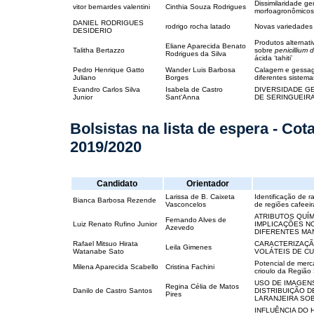
Dissimilaridade g
vitor bernardes valentini
Cinthia Souza Rodrigues
morfoagronômicos 
DANIEL RODRIGUES
rodrigo rocha latado
Novas variedades d
DESIDERIO
Produtos alternati
Eliane Aparecida Benato
Talitha Bertazzo
sobre
penicillium 
Rodrigues da Silva
ácida ‘tahiti’
Pedro Henrique Gatto
Wander Luis Barbosa
Calagem e gessa
Juliano
Borges
diferentes sistem
Evandro Carlos Silva
Isabela de Castro
DIVERSIDADE G
Junior
Sant'Anna
DE SERINGUEIR
Bolsistas na lista de espera - Co
2019/2020
Candidato
Orientador
Larissa de B. Caixeta
Identificação de 
Bianca Barbosa Rezende
Vasconcelos
de regiões cafeei
ATRIBUTOS QUÍ
Fernando Alves de
Luiz Renato Rufino Junior
IMPLICAÇÕES NO
Azevedo
DIFERENTES MA
Rafael Mitsuo Hirata
CARACTERIZAÇÃ
Leila Gimenes
Watanabe Sato
VOLÁTEIS DE CUL
Potencial de merc
Milena Aparecida Scabello
Cristina Fachini
crioulo da Região
USO DE IMAGEN
Regina Célia de Matos
Danilo de Castro Santos
DISTRIBUIÇÃO D
Pires
LARANJEIRA SO
INFLUÊNCIA DO