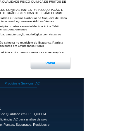
A QUALIDADE FÍSICO-QUÍMICA DE FRUTOS DE
LKS CONTRASTANTES PARA COLORAÇÃO E
 DE GRÃOS CARIOCAS DE FEIJÃO COMUM
Colmos e Sistema Radicular de Soqueira de Cana
rciado com Leguminosas Adubos Verdes.
ição do óleo essencial de lima ácida Tahiti:
rentes porta-enxertos
ba: caracterização morfológica com vistas ao
o cafeeira no município de Bragança Paulista –
icultores em Empresários Rurais
 calcário e zinco em soqueira de cana-de-açúcar
Produtos e Serviços IAC
C
 de Qualidade em EPI - QUEPIA
ficiência IAC para análise de solo
lo, Plantas, Substratos, Resíduos e