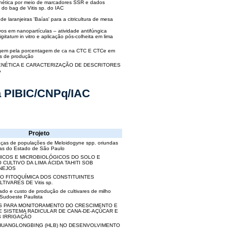
enética por meio de marcadores SSR e dados
do bag de Vitis sp. do IAC
e laranjeiras 'Baías' para a citricultura de mesa
vos em nanopartículas – atividade antifúngica
digitatum
in vitro e aplicação pós-colheita em lima
gem pela porcentagem de ca na CTC E CTCe em
as de produção
ENÉTICA E CARACTERIZAÇÃO DE DESCRITORES
A
ta PIBIC/CNPq/IAC
Projeto
raças de populações de Meloidogyne spp. oriundas
ras do Estado de São Paulo
MICOS E MICROBIOLÓGICOS DO SOLO E
 CULTIVO DA LIMA ÁCIDA TAHITI SOB
NEJOS
O FITOQUÍMICA DOS CONSTITUINTES
TIVARES DE Vitis sp.
ado e custo de produção de cultivares de milho
 Sudoeste Paulista
S PARA MONITORAMENTO DO CRESCIMENTO E
E SISTEMA RADICULAR DE CANA-DE-AÇÚCAR E
B IRRIGAÇÃO
 HUANGLONGBING (HLB) NO DESENVOLVIMENTO