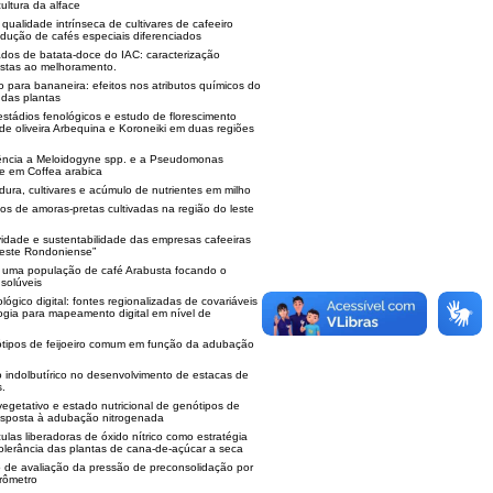
ultura da alface
qualidade intrínseca de cultivares de cafeeiro
odução de cafés especiais diferenciados
dos de batata-doce do IAC: caracterização
istas ao melhoramento.
o para bananeira: efeitos nos atributos químicos do
 das plantas
stádios fenológicos e estudo de florescimento
 de oliveira Arbequina e Koroneiki em duas regiões
tência a Meloidogyne spp. e a Pseudomonas
ae em Coffea arabica
ra, cultivares e acúmulo de nutrientes em milho
os de amoras-pretas cultivadas na região do leste
vidade e sustentabilidade das empresas cafeeiras
Leste Rondoniense”
e uma população de café Arabusta focando o
solúveis
gico digital: fontes regionalizadas de covariáveis
logia para mapeamento digital em nível de
ótipos de feijoeiro comum em função da adubação
o indolbutírico no desenvolvimento de estacas de
s.
egetativo e estado nutricional de genótipos de
esposta à adubação nitrogenada
las liberadoras de óxido nítrico como estratégia
olerância das plantas de cana-de-açúcar a seca
o de avaliação da pressão de preconsolidação por
rômetro