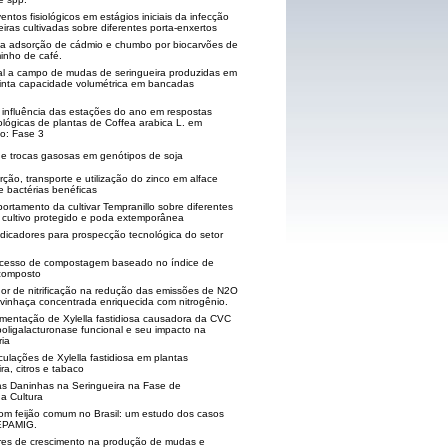
tos fisiológicos em estágios iniciais da infecção
iras cultivadas sobre diferentes porta-enxertos
na adsorção de cádmio e chumbo por biocarvões de
inho de café.
al a campo de mudas de seringueira produzidas em
stinta capacidade volumétrica em bancadas
 influência das estações do ano em respostas
fológicas de plantas de Coffea arabica L. em
o: Fase 3
 e trocas gasosas em genótipos de soja
rção, transporte e utilização do zinco em alface
e bactérias benéficas
ortamento da cultivar Tempranillo sobre diferentes
 cultivo protegido e poda extemporânea
ndicadores para prospecção tecnológica do setor
ocesso de compostagem baseado no índice de
 composto
idor de nitrificação na redução das emissões de N2O
 vinhaça concentrada enriquecida com nitrogênio.
mentação de Xylella fastidiosa causadora da CVC
ligalacturonase funcional e seu impacto na
ria
ulações de Xylella fastidiosa em plantas
ra, citros e tabaco
as Daninhas na Seringueira na Fase de
a Cultura
m feijão comum no Brasil: um estudo dos casos
EPAMIG.
res de crescimento na produção de mudas e