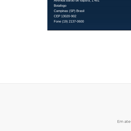
Avenida Barão de Itapura, 1.481
Botafogo
Campinas (SP) Brasil
CEP 13020-902
Fone (19) 2137-0600