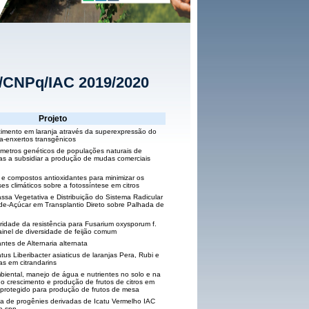
C/CNPq/IAC 2019/2020
Projeto
cimento em laranja através da superexpressão do
-enxertos transgênicos
metros genéticos de populações naturais de
s a subsidiar a produção de mudas comerciais
s e compostos antioxidantes para minimizar os
ses climáticos sobre a fotossíntese em citros
sa Vegetativa e Distribuição do Sistema Radicular
e-Açúcar em Transplantio Direto sobre Palhada de
ridade da resistência para Fusarium oxysporum f.
ainel de diversidade de feijão comum
tes de Alternaria alternata
s Liberibacter asiaticus de laranjas Pera, Rubi e
as em citrandarins
iental, manejo de água e nutrientes no solo e na
no crescimento e produção de frutos de citros em
o protegido para produção de frutos de mesa
pla de progênies derivadas de Icatu Vermelho IAC
e spp.