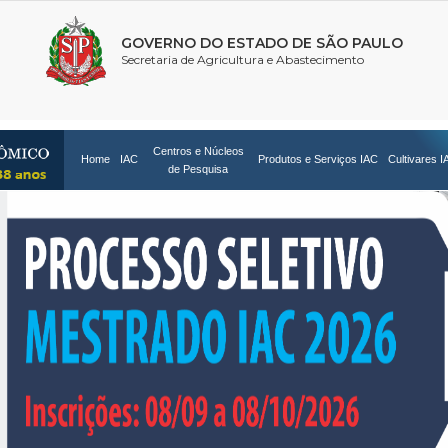
Centros e Núcleos
Home
IAC
Produtos e Serviços IAC
Cultivares I
de Pesquisa