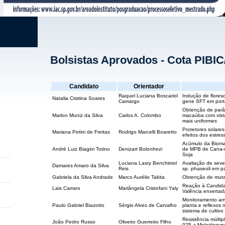
Bolsistas Aprovados - Cota PIBI
Candidato
Orientador
Raquel Luciana Boscariol
Indução de flores
Natalia Cristina Soares
Camargo
gene SFT em porta
Obtenção de parâ
Marlon Muniz da Silva
Carlos A. Colombo
macaúba com vista
mais uniformes
Protetores solare
Mariana Petini de Freitas
Rodrigo Marcelli Boaretto
efeitos dos estres
Acúmulo da Biomas
André Luiz Biagini Totino
Denizart Bolonhezi
de MPB de Cana-d
Soja
Luciana Lasry Benchimol
Avaliação de seve
Damares Amaro da Silva
Reis
sp. phaseoli em p
Gabriela da Silva Andrade
Marco Aurélio Takita
Obtenção de mutan
Reação à Candidatu
Lais Carraro
Mariângela Cristofani Yaly
Valência enxertad
Monitoramento amb
Paulo Gabriel Biazotto
Sérgio Alves de Carvalho
planta e reflexos 
sistema de cultiv
Resistência múlti
João Pedro Russo
Oliveiro Guerreiro Filho
925 a Meloidogyn