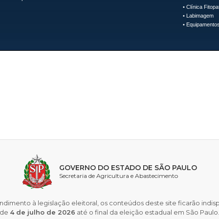
•
Clínica Fitopa
•
Labimagem
•
Equipamentos