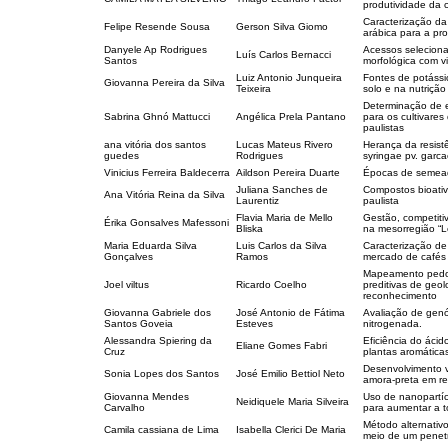
produtividade da c
Caracterização da 
Felipe Resende Sousa
Gerson Silva Giomo
arábica para a pr
Danyele Ap Rodrigues
Acessos seleciona
Luís Carlos Bernacci
Santos
morfológica com v
Luiz Antonio Junqueira
Fontes de potássi
Giovanna Pereira da Silva
Teixeira
solo e na nutrição
Determinação de e
Sabrina Ghnó Mattucci
Angélica Prela Pantano
para os cultivares
paulistas
ana vitória dos santos
Lucas Mateus Rivero
Herança da resis
guedes
Rodrigues
syringae pv. garc
Vinicius Ferreira Baldecerra
Aildson Pereira Duarte
Épocas de semeadu
Juliana Sanches de
Compostos bioativ
Ana Vitória Reina da Silva
Laurentiz
paulista
Flavia Maria de Mello
Gestão, competiti
Érika Gonsalves Mafessoni
Bliska
na mesorregião “
Maria Eduarda Silva
Luis Carlos da Silva
Caracterização d
Gonçalves
Ramos
mercado de cafés 
Mapeamento pedoló
Joel viltus
Ricardo Coelho
preditivas de geo
reconhecimento
Giovanna Gabriele dos
José Antonio de Fátima
Avaliação de gen
Santos Goveia
Esteves
nitrogenada.
Alessandra Spiering da
Eficiência do ácid
Eliane Gomes Fabri
Cruz
plantas aromática
Desenvolvimento v
Sonia Lopes dos Santos
José Emilio Bettiol Neto
amora-preta em r
Giovanna Mendes
Uso de nanopartícu
Neidiquele Maria Silveira
Carvalho
para aumentar a t
Método alternativ
Camila cassiana de Lima
Isabella Clerici De Maria
meio de um penet