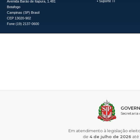
•
Suporte TI
Avenida Barão de Itapura, 1.481
Botafogo
Campinas (SP) Brasil
CEP 13020-902
Fone (19) 2137-0600