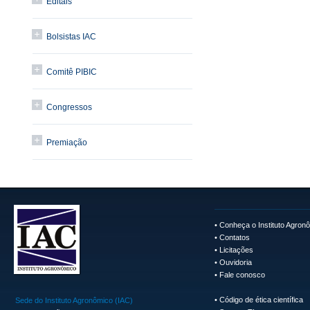
Editais
Bolsistas IAC
Comitê PIBIC
Congressos
Premiação
•
Conheça o Instituto Agron
•
Contatos
•
Licitações
•
Ouvidoria
•
Fale conosco
•
Código de ética científica
Sede do Instituto Agronômico (IAC)