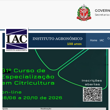
C
Home
IAC