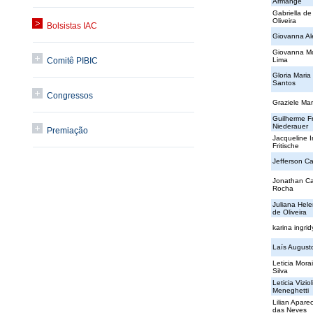
Armange
Gabriella d
Oliveira
Bolsistas IAC
Giovanna Ale
Giovanna M
Comitê PIBIC
Lima
Gloria Maria
Santos
Congressos
Graziele Mar
Guilherme F
Niederauer
Premiação
Jacqueline 
Fritische
Jefferson C
Jonathan C
Rocha
Juliana Hel
de Oliveira
karina ingrid
Laís August
Leticia Mor
Silva
Leticia Viziol
Meneghetti
Lilian Aparec
das Neves