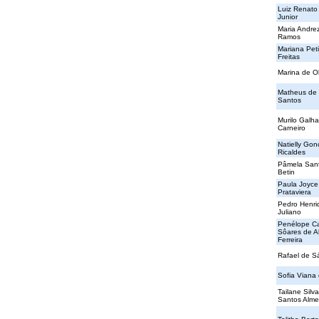
Luiz Renato
Junior
Maria Andrez
Ramos
Mariana Peti
Freitas
Marina de Ol
Matheus de
Santos
Murilo Galh
Carneiro
Natielly Gon
Ricaldes
Pâmela Sant
Betin
Paula Joyce
Prataviera
Pedro Henri
Juliano
Penélope Ca
Sôares de A
Ferreira
Rafael de S
Sofia Viana 
Tailane Silv
Santos Alme