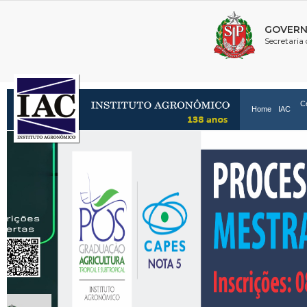
C
Home
IAC