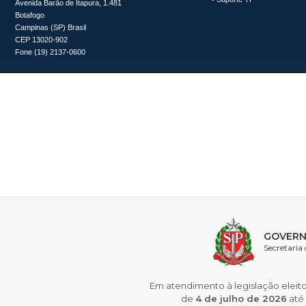
Avenida Barão de Itapura, 1.481
Botafogo
Campinas (SP) Brasil
CEP 13020-902
Fone (19) 2137-0600