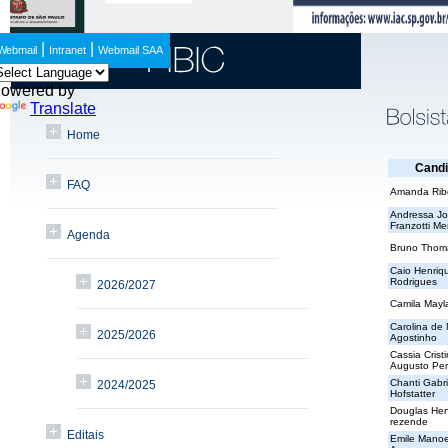
|
|
Webmail
Intranet
Webmail SAA
owered by
Translate
Home
Candi
FAQ
Amanda Rib
Andressa Jo
Franzotti M
Agenda
Bruno Thom
Caio Henriq
Rodrigues
2026/2027
Camila Mayla
Carolina de
2025/2026
Agostinho
Cassia Crist
Augusto Per
Chanti Gabri
2024/2025
Hofstatter
Douglas Hen
rezende
Editais
Emile Manoe