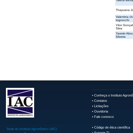
Talitha Bert
Thayuana Jo
Valentina c
tognocchi
Vitor Gonça
Silva
Yasmin Abou
Silveira
•
Conheça o Instituto Agron
•
Contatos
•
Licitações
•
Ouvidoria
•
Fale conosco
•
Código de ética científica
Sede do Instituto Agronômico (IAC)
•
Suporte TI