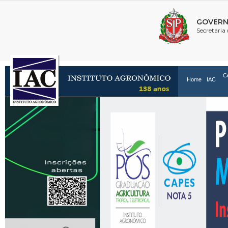
C
Home
IAC