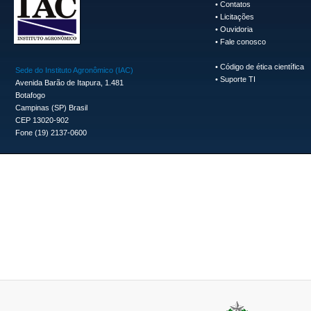
•
Contatos
•
Licitações
•
Ouvidoria
•
Fale conosco
•
Código de ética científica
Sede do Instituto Agronômico (IAC)
•
Suporte TI
Avenida Barão de Itapura, 1.481
Botafogo
Campinas (SP) Brasil
CEP 13020-902
Fone (19) 2137-0600