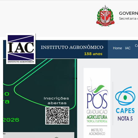
C
Home
IAC