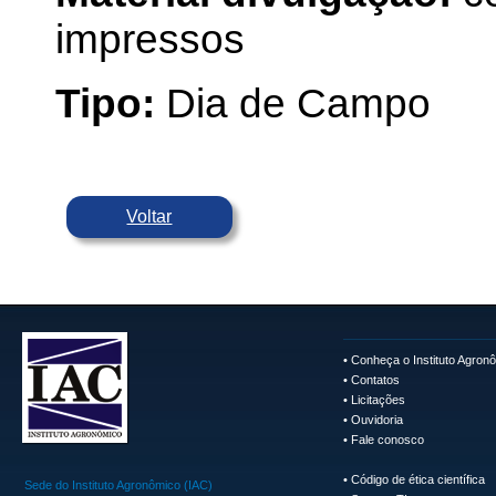
impressos
Tipo:
Dia de Campo
Voltar
•
Conheça o Instituto Agron
•
Contatos
•
Licitações
•
Ouvidoria
•
Fale conosco
•
Código de ética científica
Sede do Instituto Agronômico (IAC)