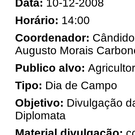
Data:
10-12-2008
Horário:
14:00
Coordenador:
Cândido
Augusto Morais Carbone
Publico alvo:
Agriculto
Tipo:
Dia de Campo
Objetivo:
Divulgação da
Diplomata
Material divulgação:
c