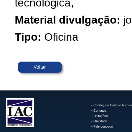
tecnológica,
Material divulgação:
j
Tipo:
Oficina
Voltar
•
Conheça o Instituto Agron
•
Contatos
•
Licitações
•
Ouvidoria
•
Fale conosco