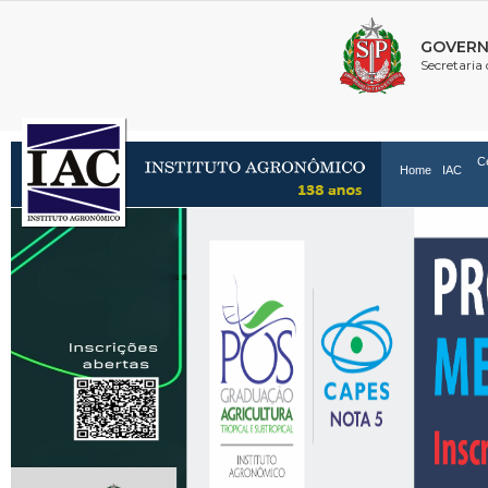
C
Home
IAC