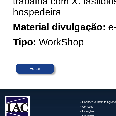
trabalha com X. fastidi
hospedeira
Material divulgação:
e
Tipo:
WorkShop
Voltar
•
Conheça o Instituto Agron
•
Contatos
•
Licitações
•
Ouvidoria