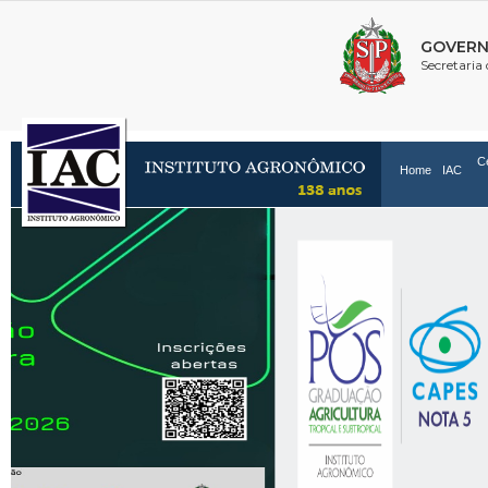
C
Home
IAC