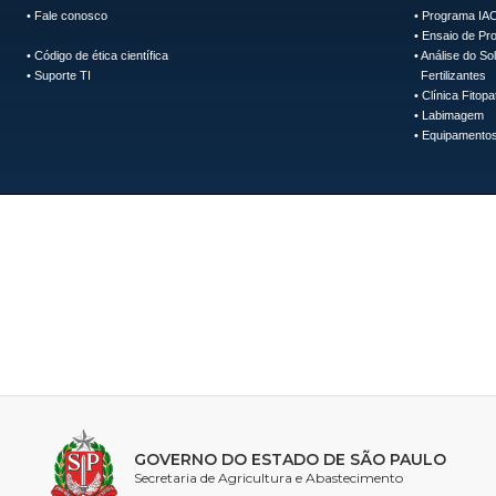
•
Fale conosco
•
Programa IAC
•
Ensaio de Pro
•
Código de ética científica
•
Análise do So
•
Suporte TI
Fertilizantes
•
Clínica Fitopa
•
Labimagem
•
Equipamentos