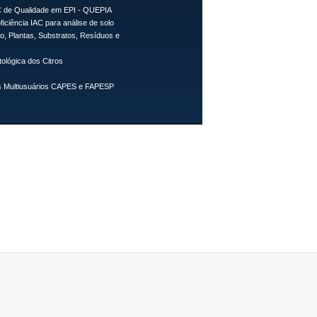
 de Qualidade em EPI - QUEPIA
ficiência IAC para análise de solo
lo, Plantas, Substratos, Resíduos e
tológica dos Citros
 Multiusuários CAPES e FAPESP