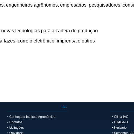
os, engenheiros agrônomos, empresários, pesquisadores, consu
 novas tecnologias para a cadeia de produção
artazes, correio eletrônico, imprensa e outros
IAC
•
Conheça o Instituto Agronômico
•
Clima IAC
•
Contatos
•
CIIAGRO
•
Licitações
•
Herbário
•
Ouvidoria
•
Sementes IA