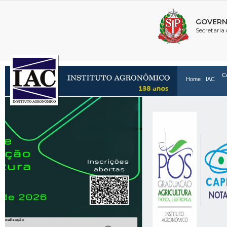
C
Home
IAC