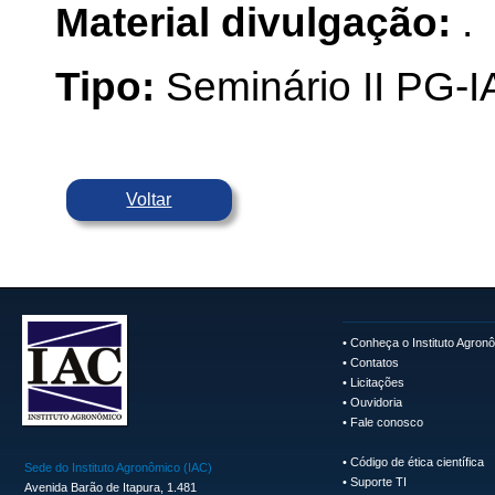
Material divulgação:
.
Tipo:
Seminário II PG-
Voltar
•
Conheça o Instituto Agron
•
Contatos
•
Licitações
•
Ouvidoria
•
Fale conosco
•
Código de ética científica
Sede do Instituto Agronômico (IAC)
•
Suporte TI
Avenida Barão de Itapura, 1.481