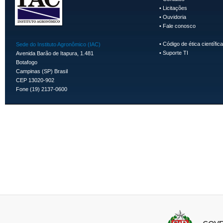
•
Licitações
•
Ouvidoria
•
Fale conosco
•
Código de ética científica
Sede do Instituto Agronômico (IAC)
•
Suporte TI
Avenida Barão de Itapura, 1.481
Botafogo
Campinas (SP) Brasil
CEP 13020-902
Fone (19) 2137-0600