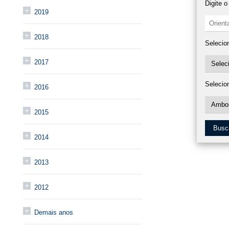
Digite 
2019
2018
Selecio
2017
Selecio
2016
2015
Busc
2014
2013
2012
Demais anos