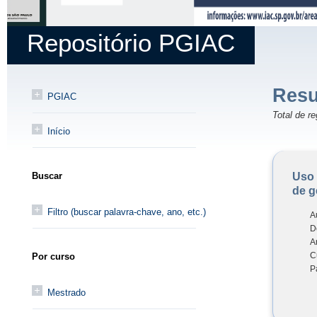
Repositório PGIAC
Resu
PGIAC
Total de re
Início
Uso 
Buscar
de g
Filtro (buscar palavra-chave, ano, etc.)
A
D
A
C
Por curso
P
Mestrado