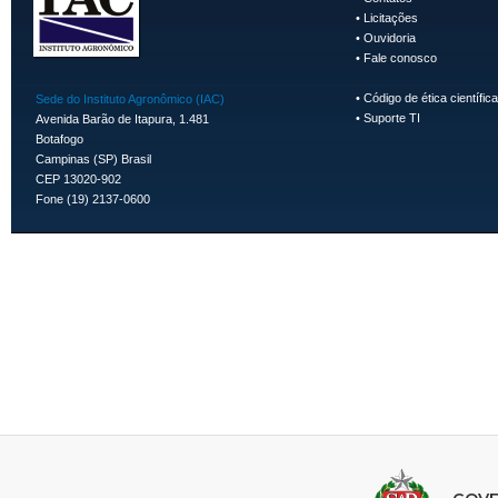
•
Licitações
•
Ouvidoria
•
Fale conosco
•
Código de ética científica
Sede do Instituto Agronômico (IAC)
•
Suporte TI
Avenida Barão de Itapura, 1.481
Botafogo
Campinas (SP) Brasil
CEP 13020-902
Fone (19) 2137-0600