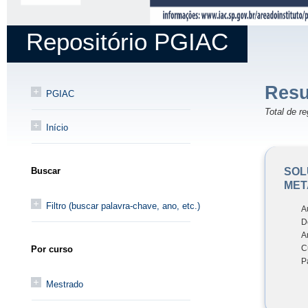
Repositório PGIAC
Resu
PGIAC
Total de re
Início
SOL
Buscar
MET
Filtro (buscar palavra-chave, ano, etc.)
A
D
A
C
Por curso
P
Mestrado