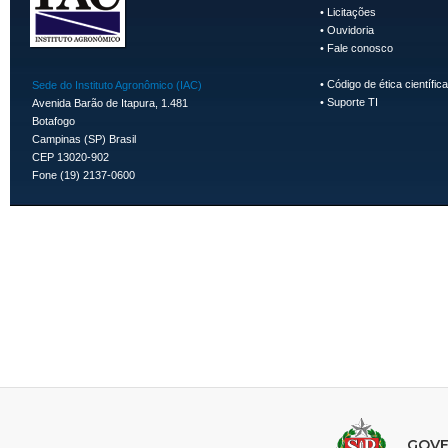
•
Licitações
•
Ouvidoria
•
Fale conosco
•
Código de ética científica
Sede do Instituto Agronômico (IAC)
•
Suporte TI
Avenida Barão de Itapura, 1.481
Botafogo
Campinas (SP) Brasil
CEP 13020-902
Fone (19) 2137-0600