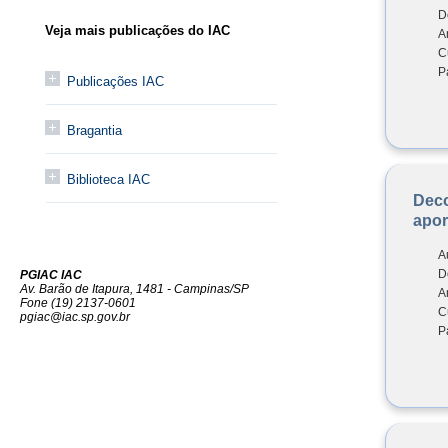
D
Veja mais publicações do IAC
A
C
P
Publicações IAC
Bragantia
Biblioteca IAC
Deco
apor
A
D
PGIAC IAC
Av. Barão de Itapura, 1481 - Campinas/SP
A
Fone (19) 2137-0601
C
pgiac@iac.sp.gov.br
P