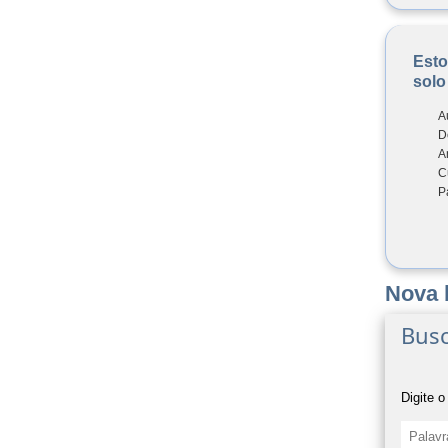
Esto
solo
A
D
A
C
P
Nova 
Busc
Digite o