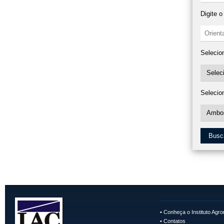
Digite 
Selecio
Selecio
Busc
•
Conheça o Instituto Agr
•
Contatos