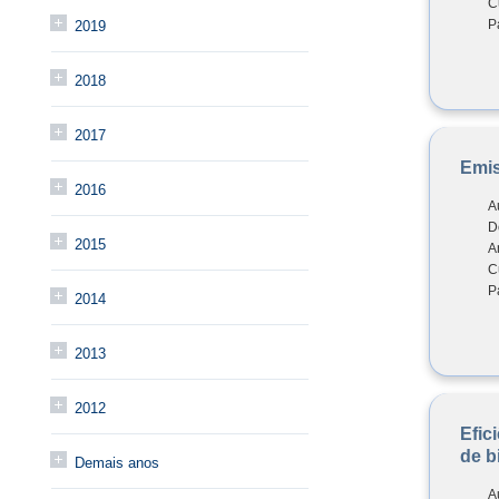
C
P
2019
2018
2017
Emis
2016
A
D
2015
A
C
P
2014
2013
2012
Efic
de b
Demais anos
A