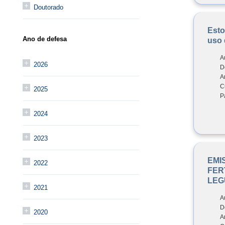
Doutorado
Esto
Ano de defesa
uso 
A
2026
D
A
C
2025
P
2024
2023
EMI
2022
FER
LEG
2021
A
D
2020
A